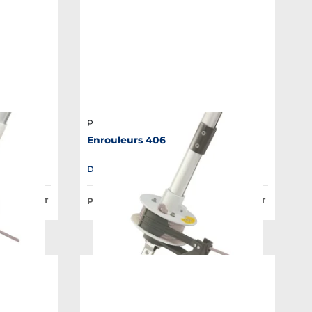
Plastimo
Enrouleurs 406
es
Disponible en plusieurs variantes
Prix Public à partir de :
889,86 €
324,45 €
HT
HT