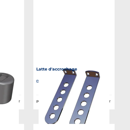
Latte d'accrochage
es
Disponible en plusieurs variantes
Prix Public à partir de :
4,86 €
21,21 €
HT
HT