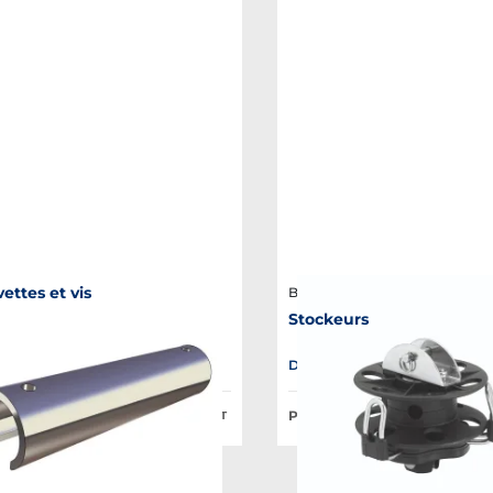
vettes et vis
Barton marine
Stockeurs
le en plusieurs variantes
Disponible en plusieurs variant
lic à partir de :
Prix Public à partir de :
78,31 €
HT