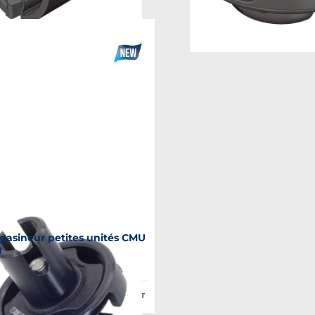
marine
asineur petites unités CMU
g
P208675
lic :
188,02 €
HT