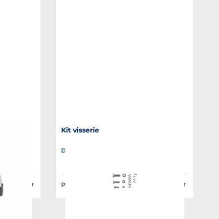
Kit visserie
Disponible en plusieurs variantes
es
Prix Public à partir de :
66,12 €
5,50 €
HT
HT