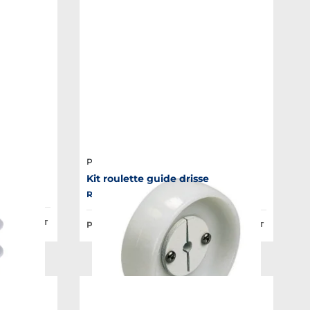
Plastimo
Kit roulette guide drisse
es
Réf. : 25720
102,34 €
HT
Prix Public :
58,16 €
HT