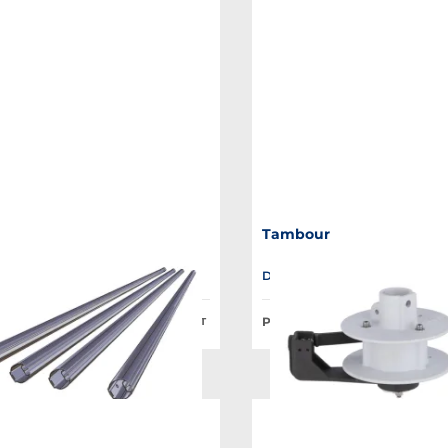
Tambour
le en plusieurs variantes
Disponible en plusieurs variant
lic à partir de :
Prix Public à partir de :
6,37 €
HT