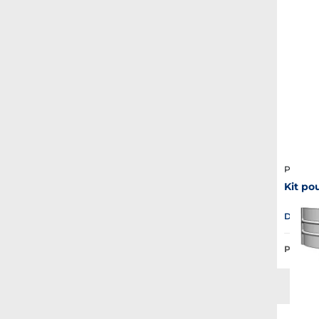
Plastim
Kit pou
Disponib
Prix Pub