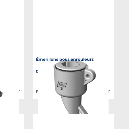
Émerillons pour enrouleurs
es
Disponible en plusieurs variantes
Prix Public à partir de :
23,60 €
23,93 €
HT
HT