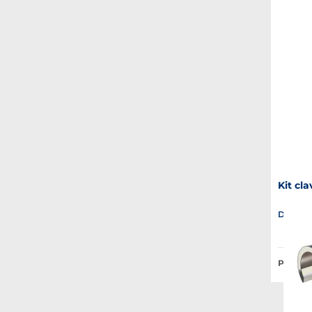
Kit cla
Disponib
Prix Pub