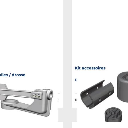
Kit accessoires
o
lies / drosse
Disponible en plusieurs variant
le en plusieurs variantes
lic à partir de :
Prix Public à partir de :
12,69 €
HT