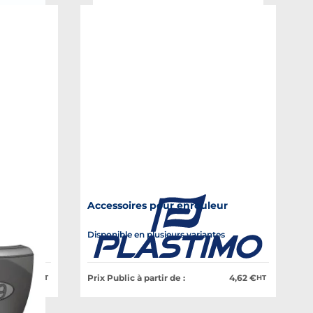
Accessoires pour enrouleur
es
Disponible en plusieurs variantes
Prix Public à partir de :
31,94 €
4,62 €
HT
HT