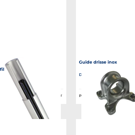
Guide drisse inox
o
fil
Disponible en plusieurs variant
le en plusieurs variantes
lic à partir de :
Prix Public à partir de :
79,38 €
HT