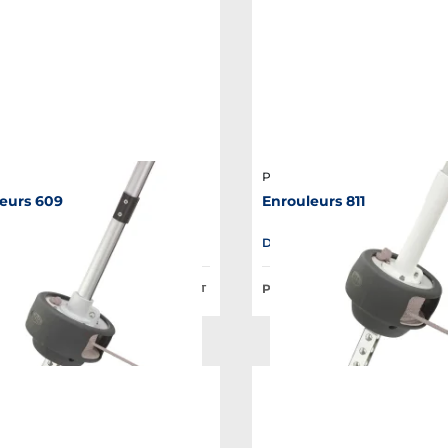
o
Plastimo
eurs 609
Enrouleurs 811
le en plusieurs variantes
Disponible en plusieurs variant
lic à partir de :
Prix Public à partir de :
559,79 €
HT