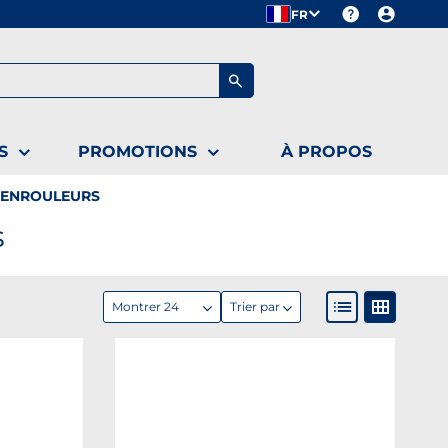
FR
S
PROMOTIONS
À PROPOS
 ENROULEURS
s
Montrer 24
Trier par