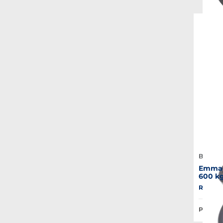
Barton 
Emmag
600 k
Réf. : 
Prix Pub