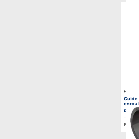
Plastim
Guide 
enroul
Réf. : 2
Prix Pub