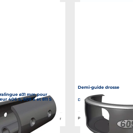
Demi-guide drosse
o
ralingue ø31 mm pour
eur 406 S, 609 S et 811 S
Disponible en plusieurs variant
2844
Prix Public à partir de :
lic :
6,58 €
HT